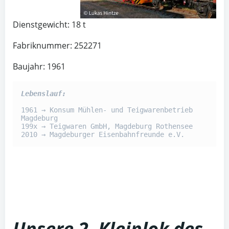
Dienstgewicht: 18 t
Fabriknummer: 252271
Baujahr: 1961
Lebenslauf:
1961 → Konsum Mühlen- und Teigwarenbetrieb 
Magdeburg

199x → Teigwaren GmbH, Magdeburg Rothensee

2010 → Magdeburger Eisenbahnfreunde e.V.
Unsere 2. Kleinlok des