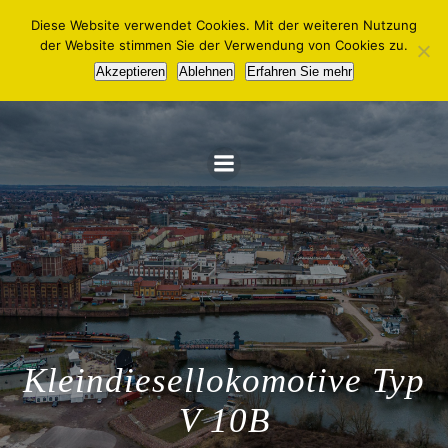
Zum
Diese Website verwendet Cookies. Mit der weiteren Nutzung
Inhalt
der Website stimmen Sie der Verwendung von Cookies zu.
springen
Magdeburger Eisenbahnfreunde e.V.
Akzeptieren
Ablehnen
Erfahren Sie mehr
Kleindiesellokomotive Typ
V 10B